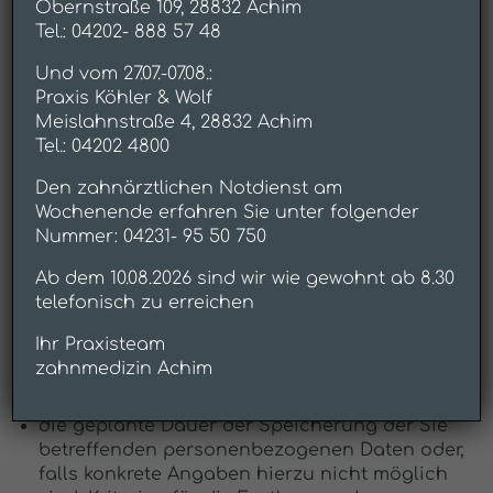
Obernstraße 109, 28832 Achim
Bestätigung darüber verlangen, ob
Tel.: 04202- 888 57 48
personenbezogene Daten, die Sie betreffen, von
uns verarbeitet werden. Liegt eine solche
Und vom 27.07.-07.08.:
Verarbeitung vor, können Sie von dem
Praxis Köhler & Wolf
Websitebetreiber über folgende Informationen
Meislahnstraße 4, 28832 Achim
Auskunft verlangen:
Tel.: 04202 4800
die Zwecke, zu denen die
Den zahnärztlichen Notdienst am
personenbezogenen Daten verarbeitet
Wochenende erfahren Sie unter folgender
werden;
Nummer: 04231- 95 50 750
die Kategorien von personenbezogenen
Ab dem 10.08.2026 sind wir wie gewohnt ab 8.30
Daten, welche verarbeitet werden;
telefonisch zu erreichen
die Empfänger bzw. die Kategorien von
Empfängern, gegenüber denen die Sie
Ihr Praxisteam
betreffenden personenbezogenen Daten
zahnmedizin Achim
offengelegt wurden oder noch offengelegt
werden;
die geplante Dauer der Speicherung der Sie
betreffenden personenbezogenen Daten oder,
falls konkrete Angaben hierzu nicht möglich