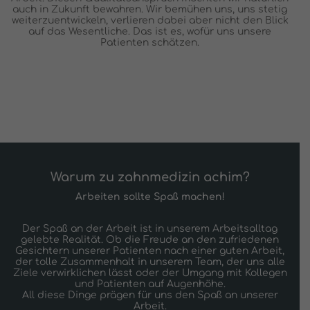
auch in Zukunft bewahren. Wir bemühen uns, uns stetig
weiterzuentwickeln, verlieren dabei aber nicht den Blick
auf das Wesentliche. Das ist es, wofür uns unsere
Patienten schätzen.
Warum zu zahnmedizin achim?
Arbeiten sollte Spaß machen!
Der Spaß an der Arbeit ist in unserem Arbeitsalltag
gelebte Realität. Ob die Freude an den zufriedenen
Gesichtern unserer Patienten nach einer guten Arbeit,
der tolle Zusammenhalt in unserem Team, der uns alle
Ziele verwirklichen lässt oder der Umgang mit Kollegen
und Patienten auf Augenhöhe.
All diese Dinge prägen für uns den Spaß an unserer
Arbeit.