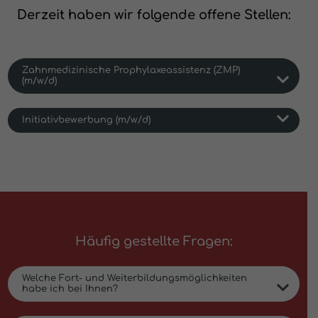
Derzeit haben wir folgende offene Stellen:
Zahnmedizinische Prophylaxeassistenz (ZMP)
(m/w/d)
Initiativbewerbung (m/w/d)
Zur Verstärkung unseres Teams suchen wir ab
10.08.2026 eine Zahnmedizinische Prophylaxeassistenz
in Teilzeit (24 Stunden).
Keine passende Stelle dabei? Wir freuen uns immer
über Initiativbewerbungen! :)
Das erwartet dich bei uns:
herzliches, kollegiales Team mit familiärer
Arbeitsatmosphäre
Häufig gestellte Fragen:
moderne Praxisräume und zeitgemäße
Ausstattung
Welche Fort- und Weiterbildungsmöglichkeiten
regelmäßige Fort-/ Weiterbildungsmöglichkeit
habe ich bei Ihnen?
wertschätzende Zusammenarbeit