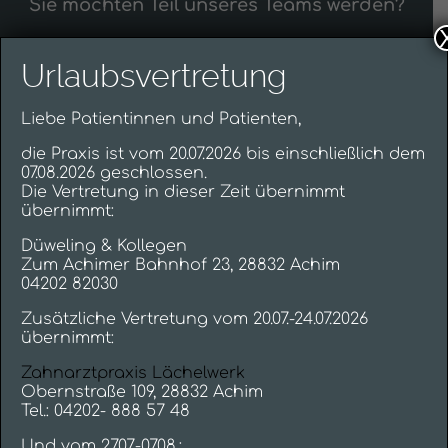
Sie möchten Teil unseres Teams werden?
Ich möchte telefonisch kontaktiert werden
Urlaubsvertretung
Liebe Patientinnen und Patienten,
Kein Passfoto, kein Lebenslauf, keine Zeugnisse - einfach
nur ein nettes Gespräch als erster Kontakt. Denn
Sympathie ergibt sich nicht durch eine perfekte
die Praxis ist vom 20.07.2026 bis einschließlich dem
Bewerbung, sondern durch Sie als Person!
07.08.2026 geschlossen.
Die Vertretung in dieser Zeit übernimmt
übernimmt:
Düweling & Kollegen
Zum Achimer Bahnhof 23, 28832 Achim
04202 82030
Zusätzliche Vertretung vom 20.07.-24.07.2026
übernimmt:
Zahnarztpraxis Lächelwerk
Obernstraße 109, 28832 Achim
Wir freuen uns darauf, Sie kennenzulernen:
Tel.: 04202- 888 57 48
Und vom 27.07.-07.08.: