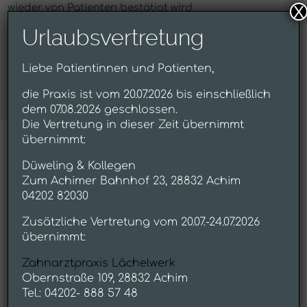
wieder von Patienten bestätigt wird.
X
Urlaubsvertretung
Online-Terminvereinbarung
Liebe Patientinnen und Patienten,
Praxis
die Praxis ist vom 20.07.2026 bis einschließlich
dem 07.08.2026 geschlossen.
Die Vertretung in dieser Zeit übernimmt
übernimmt:
Düweling & Kollegen
Zum Achimer Bahnhof 23, 28832 Achim
Praxisrundgang
04202 82030
Zusätzliche Vertretung vom 20.07.-24.07.2026
übernimmt:
Zahnarztpraxis Lächelwerk
Obernstraße 109, 28832 Achim
Tel.: 04202- 888 57 48